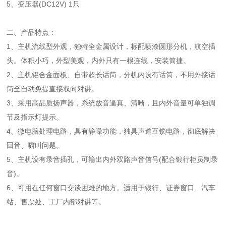
5、变压器(DC12V) 1只
二、产品特点：
1、主机流线型外观，独特全金属设计，标配喷漆圆形分机，航空插
头。体积小巧，外型美观，内外只有一根连线，安装简捷。
2、主机铝合金面板、自带超长话筒，分机内设有话筒，不用外接话
筒全自动免提直接双向对讲。
3、采用高品质扬声器，系统放音逼真、清晰，且内外音量可单独调
节及指示灯提示。
4、微电脑处理电路，具有静噪功能，独具声道互锁电路，彻底解决
回音、啸叫问题。
5、主机设有录音插孔，可输出内外双路声音信号(配合银行柜员制录
音)。
6、可用在任何窗口交谈困难的地方。适用于银行、证券窗口、汽车
站、售票处、工厂内部对讲等。